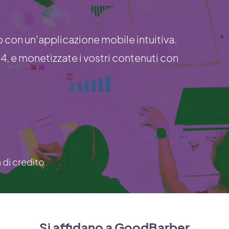
 con un'applicazione mobile intuitiva.
 24, e monetizzate i vostri contenuti con
.
a di credito
Si affidano a GoodBarber