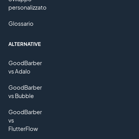
personalizzato
Glossario
ALTERNATIVE
GoodBarber
vs Adalo
GoodBarber
vs Bubble
GoodBarber
vs
FlutterFlow