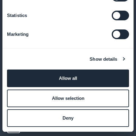
Statistics
Analizzare l'utilizzo della vostra app con
statistiche precise
Marketing
Tracciare gli articoli più letti, gli appuntamenti e i
profili degli utenti
Show details
Allow all
Inviare notifiche mirate sugli sviluppi
legali
Allow selection
Notificare ai clienti gli articoli chiave o le scadenze
tramite push
Deny