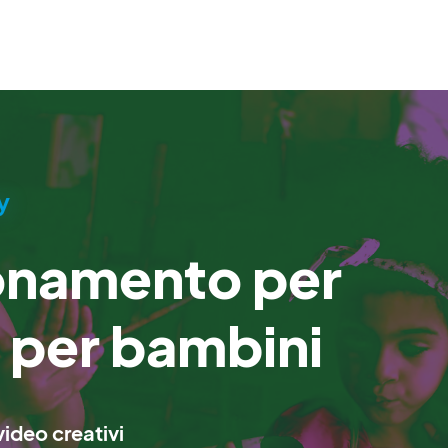
y
onamento per
e per bambini
ideo creativi