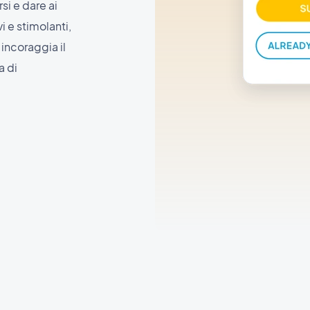
si e dare ai
 e stimolanti,
 incoraggia il
a di