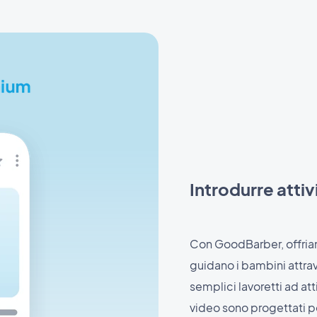
Introdurre attiv
Con GoodBarber, offriam
guidano i bambini attrav
semplici lavoretti ad at
video sono progettati pe