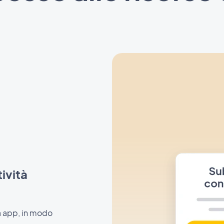
ività
a app, in modo