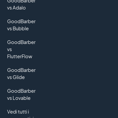
GoodBarber
vs Adalo
GoodBarber
vs Bubble
GoodBarber
vs
FlutterFlow
GoodBarber
vs Glide
GoodBarber
vs Lovable
Vedi tutti i