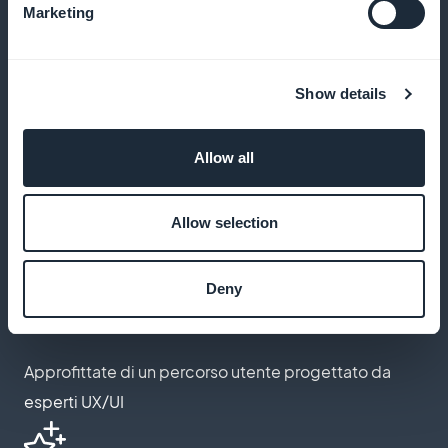
Marketing
Massimizzate il vostro profitto con la ritenzione totale
del reddito generato
Show details
Abbonamento personalizzato
Allow all
Adattate l'aspetto della vostra pagina alla vostra
Allow selection
identità di marca
Deny
Processo di sottoscrizione ottimizzato
Approfittate di un percorso utente progettato da
esperti UX/UI