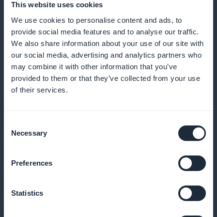
This website uses cookies
We use cookies to personalise content and ads, to
provide social media features and to analyse our traffic.
Analisi approfondita delle tendenze
We also share information about your use of our site with
our social media, advertising and analytics partners who
Utilizzate dati accurati per perfezionare le offerte di
may combine it with other information that you’ve
abbonamento
provided to them or that they’ve collected from your use
of their services.
Promozione degli abbonamenti
Consent
Necessary
Selection
Catturate immediatamente l'attenzione con un
attraente widget di sottoscrizione
Preferences
Statistics
100% delle entrate per voi