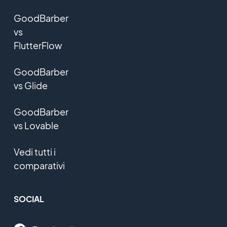
GoodBarber
vs
FlutterFlow
GoodBarber
vs Glide
GoodBarber
vs Lovable
Vedi tutti i
comparativi
SOCIAL