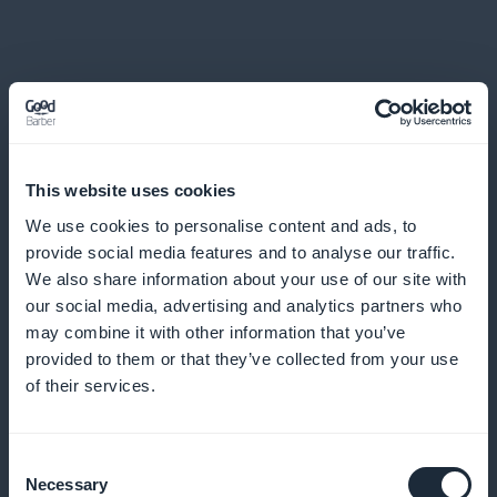
Approfondimenti sulle tendenze della
This website uses cookies
moda giovane
We use cookies to personalise content and ads, to
provide social media features and to analyse our traffic.
Offrite un'analisi approfondita delle ultime tendenze
We also share information about your use of our site with
e preferenze dei giovani consumatori per mantenere
our social media, advertising and analytics partners who
may combine it with other information that you’ve
i vostri abbonati all'avanguardia della moda
provided to them or that they’ve collected from your use
of their services.
Maggiore visibilità dalla home page
Consent
Necessary
Selection