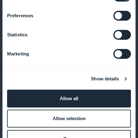
Assicuratevi che le offerte di abbonamento siano
immediatamente visibili e attraenti non appena
Preferences
l'utente entra nell'applicazione
Statistics
100% delle entrate per voi
Marketing
Approfittate di tutti i ricavi generati dalla vendita
degli abbonamenti, senza alcuna commissione
Show details
Allow all
Personalizzare la pagina di sottoscrizione
Creare una pagina di abbonamento che rifletta il
Allow selection
dinamismo e l'energia della moda giovanile