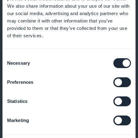
marketing
We also share information about your use of our site with
our social media, advertising and analytics partners who
may combine it with other information that you’ve
provided to them or that they’ve collected from your use
Promozione attiva degli abbonamenti
of their services.
Evidenziate le opzioni di abbonamento con widget
Consent
interattivi direttamente sulla schermata iniziale della
Necessary
Selection
vostra applicazione. In questo modo è più facile
accedere ai programmi a pagamento, aumentando
Preferences
gli abbonamenti e il coinvolgimento
Statistics
Tasso di commissione zero
Marketing
GoodBarber non percepisce alcuna commissione