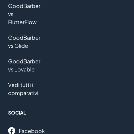
GoodBarber
vs
FlutterFlow
GoodBarber
vs Glide
GoodBarber
vs Lovable
Vedi tutti i
comparativi
SOCIAL
Facebook