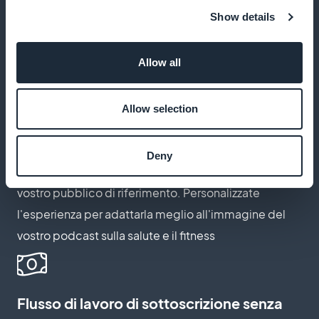
sui ricavi degli abbonamenti, consentendovi di
Show details
massimizzare i profitti e di reinvestire in contenuti di
alta qualità
Allow all
Allow selection
Pagine di abbonamento personalizzate
Create pagine di iscrizione che riflettano l'identità
Deny
del vostro marchio e coinvolgano direttamente il
vostro pubblico di riferimento. Personalizzate
l'esperienza per adattarla meglio all'immagine del
vostro podcast sulla salute e il fitness
Flusso di lavoro di sottoscrizione senza