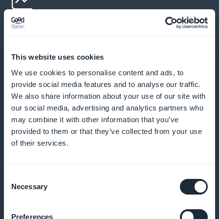
Promozioni mirate in base al
comportamento
This website uses cookies
Offrire promozioni personalizzate in base alle
We use cookies to personalise content and ads, to
abitudini di ordinazione dei clienti per aumentare la
provide social media features and to analyse our traffic.
rilevanza e l'efficacia
We also share information about your use of our site with
our social media, advertising and analytics partners who
may combine it with other information that you’ve
provided to them or that they’ve collected from your use
Notifiche push per offerte speciali
of their services.
Avvisate immediatamente i vostri clienti delle nuove
Consent
promozioni con le notifiche push, catturando la loro
Necessary
Selection
attenzione al momento giusto
Preferences