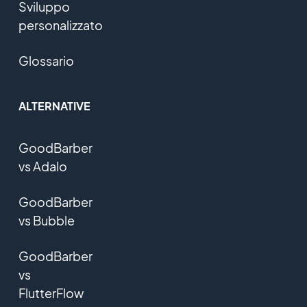
Sviluppo
personalizzato
Glossario
ALTERNATIVE
GoodBarber
vs Adalo
GoodBarber
vs Bubble
GoodBarber
vs
FlutterFlow