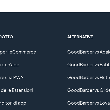
DOTTO
ALTERNATIVE
per l'eCommerce
GoodBarber vs Adal
re un'app
GoodBarber vs Bubb
re una PWA
GoodBarber vs Flutt
 delle Estensioni
GoodBarber vs Glid
nditori di app
GoodBarber vs Lova