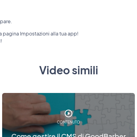
ppare.
 pagina Impostazioni alla tua app!
!
Video simili
CONTENUTO
Come gestire il CMS di GoodBarber