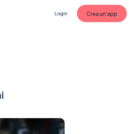
Crea un'app
Login
i