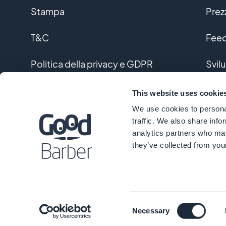
Stampa
Prez
T&C
Feed
Politica della privacy e GDPR
Svil
Contattaci
Svil
This website uses cookie
We use cookies to personal
Glos
traffic. We also share info
analytics partners who may
they’ve collected from your
Consent
Necessary
Selection