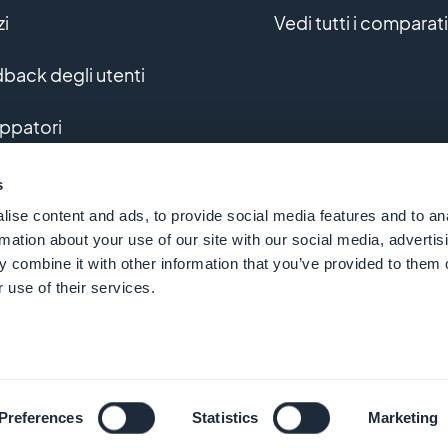
zi
Vedi tutti i comparati
back degli utenti
uppatori
uppo personalizzato
s
ise content and ads, to provide social media features and to an
sario
rmation about your use of our site with our social media, advertis
 combine it with other information that you’ve provided to them o
 use of their services.
© GoodBarber - Since 2011 - Made in Corsica
Italiano
Preferences
Statistics
Marketing