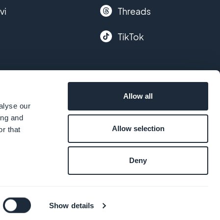
vi
Threads
TikTok
Allow all
alyse our
ing and
Allow selection
r that
Deny
Show details