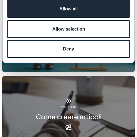
Allow all
CONTENUTO
Allow selection
Come personalizzare la tua pagina
404
Deny
CONTENUTO
Come creare articoli