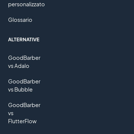
personalizzato
Glossario
ALTERNATIVE
GoodBarber
vs Adalo
GoodBarber
vs Bubble
GoodBarber
vs
FlutterFlow