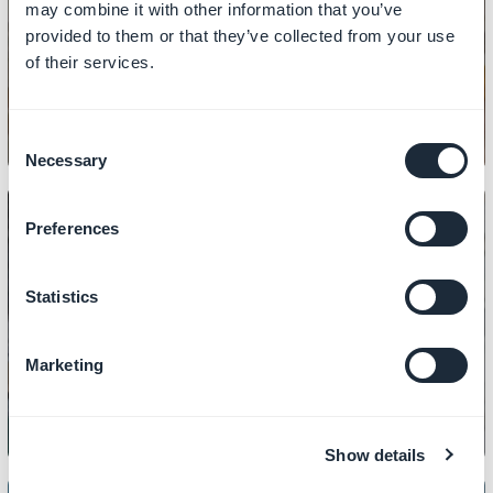
may combine it with other information that you’ve
Come aggiungere link alle sezioni
provided to them or that they’ve collected from your use
CMS
of their services.
Consent
Necessary
Selection
Preferences
Statistics
CONTENUTO
Come gestire I file PDF
Marketing
Show details