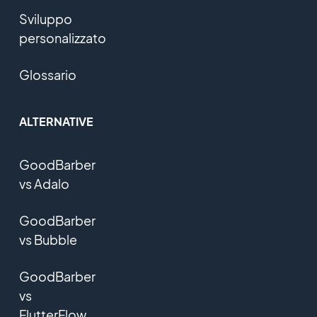
Sviluppo
personalizzato
Glossario
ALTERNATIVE
GoodBarber
vs Adalo
GoodBarber
vs Bubble
GoodBarber
vs
FlutterFlow