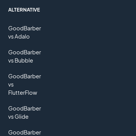
ALTERNATIVE
GoodBarber
vs Adalo
GoodBarber
vs Bubble
GoodBarber
vs
FlutterFlow
GoodBarber
vs Glide
GoodBarber