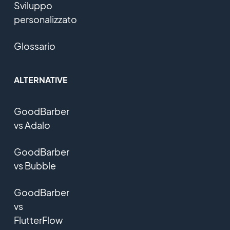
Sviluppo
personalizzato
Glossario
ALTERNATIVE
GoodBarber
vs Adalo
GoodBarber
vs Bubble
GoodBarber
vs
FlutterFlow