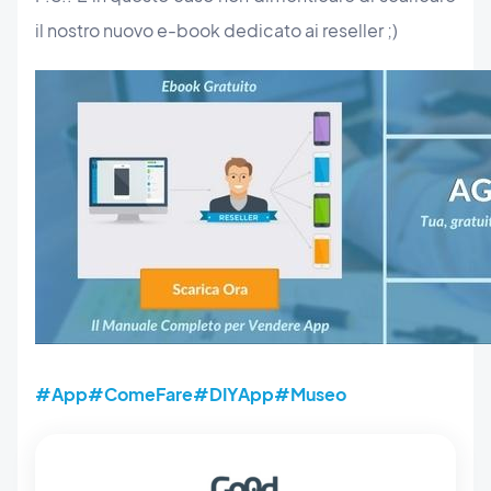
il nostro nuovo e-book dedicato ai reseller ;)
#App
#ComeFare
#DIYApp
#Museo