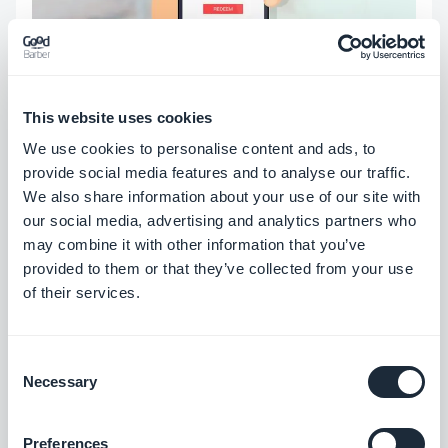
This website uses cookies
Ricompense esclusive
We use cookies to personalise content and ads, to
provide social media features and to analyse our traffic.
We also share information about your use of our site with
Per mostrare infine agli utenti la tua gratitudine per
our social media, advertising and analytics partners who
la loro partecipazione e attenzione, puoi sfruttare
may combine it with other information that you’ve
provided to them or that they’ve collected from your use
una funzionalità come la Loyalty Card,
utilizzando
of their services.
perché no dei bonus di ricompensa
. Potresti ad
esempio offrire loro uno sconto da utilizzare nel
Consent
negozio di souvenir del museo. Con una
carta
Necessary
Selection
fedeltà
gli utenti possono inoltre ottenere degli
ingressi gratuiti o dei privilegi particolari e farli così
Preferences