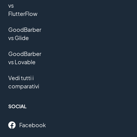
vs
FlutterFlow
GoodBarber
vs Glide
GoodBarber
vs Lovable
Vedi tutti i
comparativi
SOCIAL
Facebook