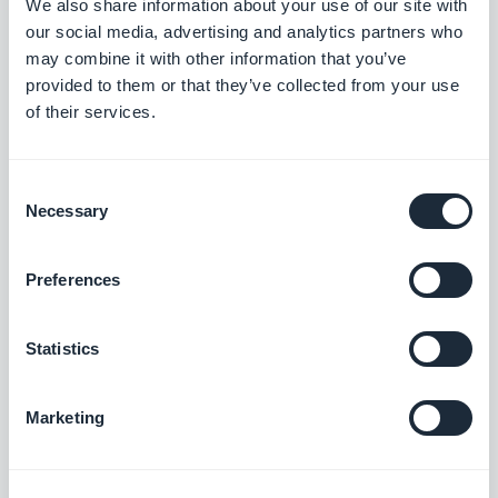
We also share information about your use of our site with
our social media, advertising and analytics partners who
may combine it with other information that you’ve
CMS Mappa
provided to them or that they’ve collected from your use
Mostrare i punti di interesse su una mappa
of their services.
Gratis
Consent
Necessary
Selection
CMS Contatto
Preferences
Facilitare il dialogo con gli utenti
Gratis
Statistics
Marketing
Substack
Unificare i contenuti, rafforzare la presenza