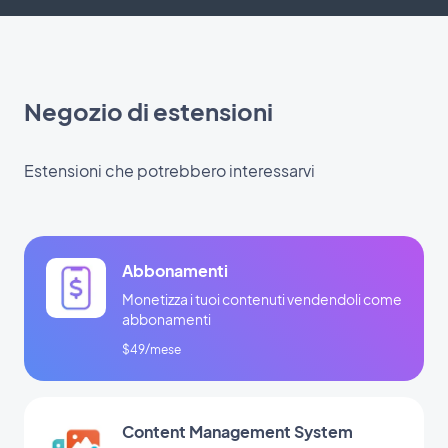
Negozio di estensioni
Estensioni che potrebbero interessarvi
Abbonamenti
Monetizza i tuoi contenuti vendendoli come
abbonamenti
$49/mese
Content Management System