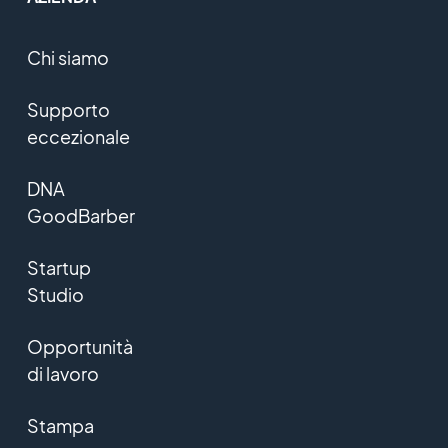
Chi siamo
Supporto
eccezionale
DNA
GoodBarber
Startup
Studio
Opportunità
di lavoro
Stampa