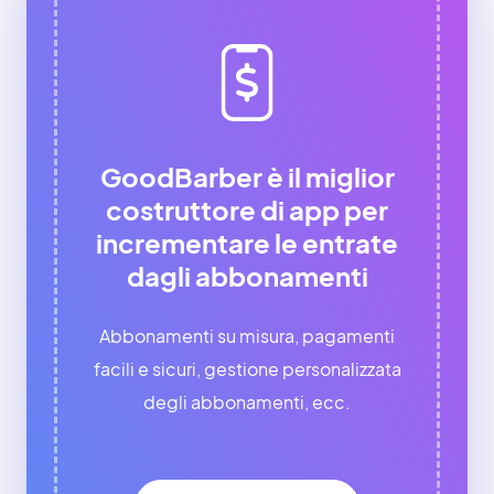
GoodBarber è il miglior
costruttore di app per
incrementare le entrate
dagli abbonamenti
Abbonamenti su misura, pagamenti
facili e sicuri, gestione personalizzata
degli abbonamenti, ecc.