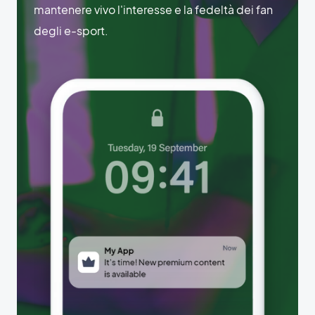
mantenere vivo l'interesse e la fedeltà dei fan
degli e-sport.