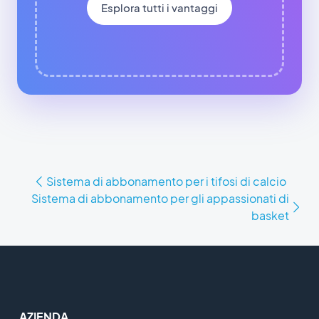
Esplora tutti i vantaggi
Sistema di abbonamento per i tifosi di calcio
Sistema di abbonamento per gli appassionati di
basket
AZIENDA