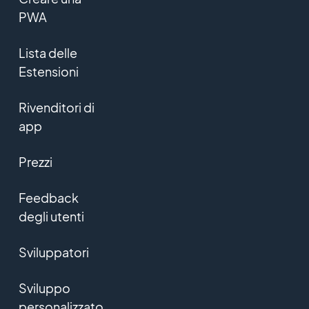
PWA
Lista delle
Estensioni
Rivenditori di
app
Prezzi
Feedback
degli utenti
Sviluppatori
Sviluppo
personalizzato