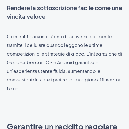
Rendere la sottoscrizione facile come una
vincita veloce
Consentite ai vostri utenti di iscriversi facilmente
tramite il cellulare quando leggono le ultime
competizioni o le strategie di gioco. L'integrazione di
GoodBarber con iOS e Android garantisce
un'esperienza utente fluida, aumentando le
conversioni durante i periodi di maggiore affluenza ai
tornei.
Garantire un reddito regolare