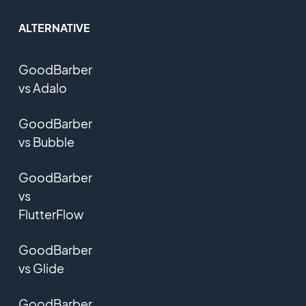
ALTERNATIVE
GoodBarber
vs Adalo
GoodBarber
vs Bubble
GoodBarber
vs
FlutterFlow
GoodBarber
vs Glide
GoodBarber