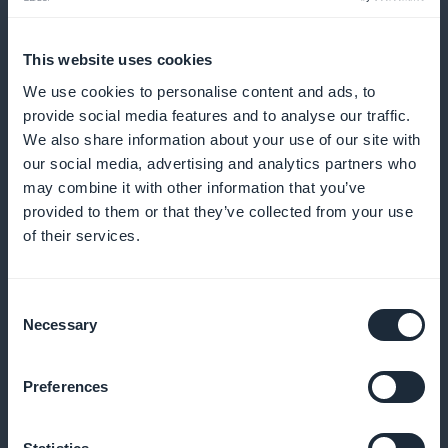
Notifiche push per le ultime offerte
This website uses cookies
Informate i vostri utenti delle nuove promozioni in
We use cookies to personalise content and ads, to
tempo reale per massimizzare l'interesse e le visite
provide social media features and to analyse our traffic.
We also share information about your use of our site with
our social media, advertising and analytics partners who
may combine it with other information that you’ve
Facile da condividere sui social network
provided to them or that they’ve collected from your use
of their services.
Incoraggiate la condivisione delle vostre offerte sui
social network per raggiungere un pubblico più
Consent
vasto e aumentare la visibilità dei vostri eventi
Necessary
Selection
Preferences
Premi per gli utenti abituali