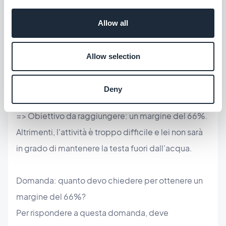
1/ Prezzo richiesto dall'azienda per la creazione e la
Allow all
messa online del sito web: 1.000 euro.
2/ Costi totali sostenuti dall'azienda: 700 euro.
Allow selection
3/ Ricavo lordo generato: 1000 - 300 = 300 euro
4/ Margine (in %): 300/1000 = 0,3. cioè 30%.
Deny
=> Obiettivo da raggiungere: un margine del 66%.
Altrimenti, l'attività è troppo difficile e lei non sarà
in grado di mantenere la testa fuori dall'acqua.
Domanda: quanto devo chiedere per ottenere un
margine del 66%?
Per rispondere a questa domanda, deve