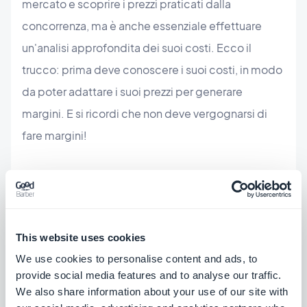
mercato e scoprire i prezzi praticati dalla
concorrenza, ma è anche essenziale effettuare
un'analisi approfondita dei suoi costi. Ecco il
trucco: prima deve conoscere i suoi costi, in modo
da poter adattare i suoi prezzi per generare
margini. E si ricordi che non deve vergognarsi di
fare margini!
Quali sono i costi? In generale, possiamo
concordare che i costi principali che dovrà
affrontare sono i seguenti:
This website uses cookies
Innanzitutto, l'abbonamento a GoodBarber, che
We use cookies to personalise content and ads, to
può essere mensile o annuale. Poi, il suo stipendio
provide social media features and to analyse our traffic.
+ lo stipendio dei suoi dipendenti (se ne ha). Infine,
We also share information about your use of our site with