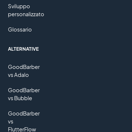
Sviluppo
personalizzato
Glossario
ALTERNATIVE
GoodBarber
vs Adalo
GoodBarber
vs Bubble
GoodBarber
vs
FlutterFlow