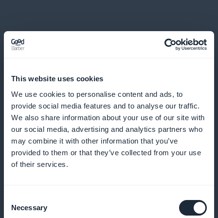
Approfondimenti dettagliati sulle
This website uses cookies
tendenze del fai-da-te
We use cookies to personalise content and ads, to
provide social media features and to analyse our traffic.
Fornite un'analisi approfondita delle tendenze attuali
We also share information about your use of our site with
del fai-da-te e della personalizzazione per
our social media, advertising and analytics partners who
mantenere i vostri abbonati all'avanguardia
may combine it with other information that you’ve
provided to them or that they’ve collected from your use
of their services.
Maggiore visibilità dalla home page
Consent
Assicuratevi che le offerte di abbonamento siano
Necessary
Selection