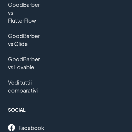
GoodBarber
vs
FlutterFlow
GoodBarber
vs Glide
GoodBarber
vs Lovable
Vedi tutti i
comparativi
SOCIAL
Facebook