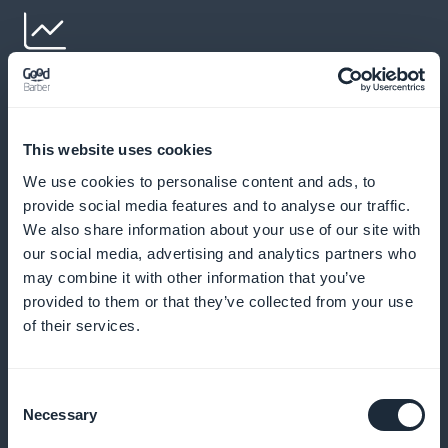
Interviste a chef vegani
Ascoltate rinomati chef vegetariani e vegani
This website uses cookies
condividere i loro viaggi e le loro ricette preferite per
We use cookies to personalise content and ads, to
ispirare le vostre creazioni
provide social media features and to analyse our traffic.
We also share information about your use of our site with
our social media, advertising and analytics partners who
may combine it with other information that you’ve
Guide all'acquisto di prodotti vegetariani
provided to them or that they’ve collected from your use
of their services.
Scoprite dove trovare i migliori prodotti vegetariani e
vegani, dai sostituti della carne ai formaggi vegani, e
Consent
come sceglierli per garantire qualità e gusto
Necessary
Selection