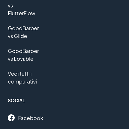
vs
FlutterFlow
GoodBarber
vs Glide
GoodBarber
vs Lovable
Vedi tutti i
comparativi
SOCIAL
Facebook